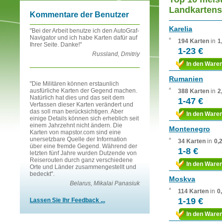
Landkartens
Kommentare der Benutzer
Karelia
"Bei der Arbeit benutze ich den AutoGraf-
Navigator und ich habe Karten dafür auf
194 Karten
in
1
Ihrer Seite. Danke!"
1-23 €
Russland, Dmitriy
In den Ware
Rumanien
"Die Militären können erstaunlich
ausfürliche Karten der Gegend machen.
388 Karten
in
2
Natürlich hat dies und das seit dem
1-47 €
Verfassen dieser Karten verändert und
das soll man berücksichtigen. Aber
In den Ware
einige Details können sich erheblich seit
einem Jahrzehnt nicht ändern. Die
Montenegro
Karten von mapstor.com sind eine
unersetzbare Quelle der Information
34 Karten
in
0,
über eine fremde Gegend. Während der
1-8 €
letzten fünf Jahre wurden Dutzende von
Reiserouten durch ganz verschiedene
In den Ware
Orte und Länder zusammengestellt und
bedeckt".
Moskva
Belarus, Mikalai Panasiuk
114 Karten
in
0
1-19 €
Lassen Sie Ihr Feedback ...
In den Ware