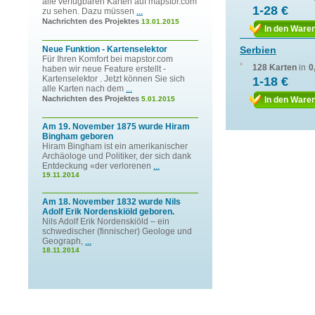
alle verfügbaren Karten auf mapstor.com
1-28 €
zu sehen. Dazu müssen
...
Nachrichten des Projektes
13.01.2015
In den Ware
Neue Funktion - Kartenselektor
Serbien
Für Ihren Komfort bei mapstor.com
128 Karten
in
0
haben wir neue Feature erstellt -
Kartenselektor . Jetzt können Sie sich
1-18 €
alle Karten nach dem
...
Nachrichten des Projektes
5.01.2015
In den Ware
Am 19. November 1875 wurde Hiram
Bingham geboren
Hiram Bingham ist ein amerikanischer
Archäologe und Politiker, der sich dank
Entdeckung «der verlorenen
...
19.11.2014
Am 18. November 1832 wurde Nils
Adolf Erik Nordenskiöld geboren.
Nils Adolf Erik Nordenskiöld – ein
schwedischer (finnischer) Geologe und
Geograph,
...
18.11.2014