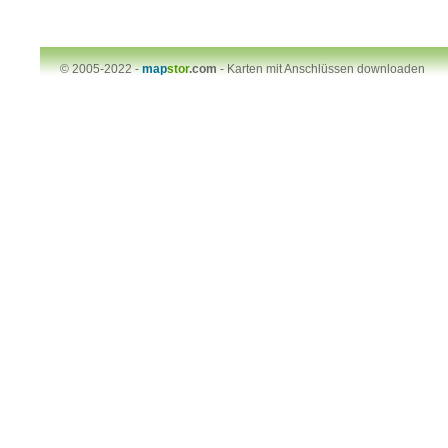
© 2005-2022 -
map
stor
.com
-
Karten mit Anschlüssen downloaden