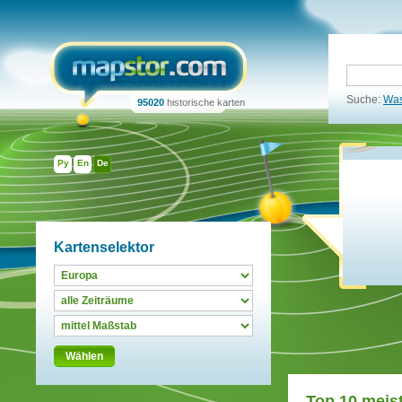
Suche:
Was
95020
historische karten
Ру
En
De
Kartenselektor
Wählen
Top 10 meist