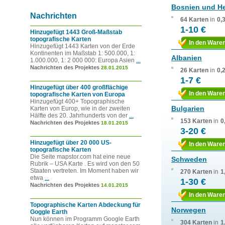
Bosnien und H
Nachrichten
64 Karten
in
0,
1-10 €
Hinzugefügt 1443 Groß-Maßstab
topografische Karten
In den Ware
Hinzugefügt 1443 Karten von der Erde
Kontinenten im Maßstab 1: 500.000, 1:
Albanien
1.000.000, 1: 2 000 000: Europa Asien
...
Nachrichten des Projektes
28.01.2015
26 Karten
in
0,
1-7 €
Hinzugefügt über 400 großflächige
In den Ware
topografische Karten von Europa
Hinzugefügt 400+ Topographische
Bulgarien
Karten von Europ, wie in der zweiten
Hälfte des 20. Jahrhunderts von der
...
153 Karten
in
0
Nachrichten des Projektes
18.01.2015
3-20 €
Hinzugefügt über 20 000 US-
In den Ware
topografische Karten
Die Seite mapstor.com hat eine neue
Schweden
Rubrik – USA Karte . Es wird von den 50
Staaten vertreten. Im Moment haben wir
270 Karten
in
1
etwa
...
1-30 €
Nachrichten des Projektes
14.01.2015
In den Ware
Topographische Karten Abdeckung für
Norwegen
Goggle Earth
Nun können im Programm Google Earth
304 Karten
in
1