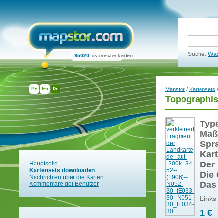
Suche:
Was
95020
historische karten
Ру
En
De
Mapstor
/
Kartensets
/
Topographis
Typ
Maß
Spr
Kart
Der 
Hauptseite
Kartensets downloaden
Die 
Nachrichten über die Karten
Das
Kommentare der Benutzer
Links
1 €