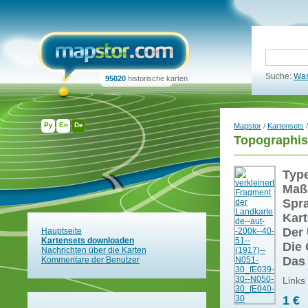
Suche:
Was
95020
historische karten
Ру
En
De
Mapstor
/
Kartensets
/
Topographis
Typ
Maß
Spr
Kart
Der 
Hauptseite
Kartensets downloaden
Die 
Nachrichten über die Karten
Das
Kommentare der Benutzer
Links
1 €