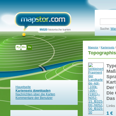
Suche:
Was
95020
historische karten
Ру
En
De
Mapstor
/
Kartensets
/
Topographis
Typ
Maß
Spr
Kart
Der 
Hauptseite
Kartensets downloaden
Die 
Nachrichten über die Karten
Das
Kommentare der Benutzer
Links
1 €