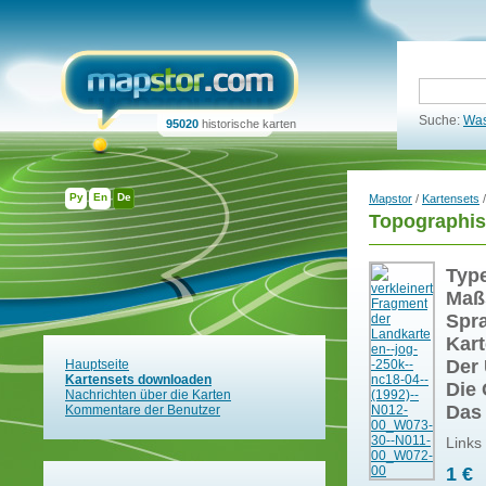
Suche:
Was
95020
historische karten
Ру
En
De
Mapstor
/
Kartensets
/
Topographis
Typ
Maß
Spr
Kart
Der 
Hauptseite
Kartensets downloaden
Die 
Nachrichten über die Karten
Das
Kommentare der Benutzer
Links
1 €