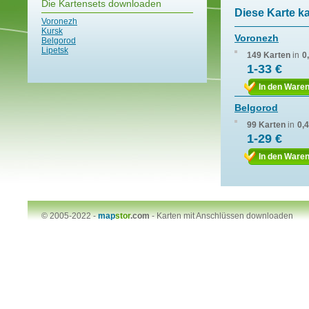
Die Kartensets downloaden
Diese Karte k
Voronezh
Kursk
Voronezh
Belgorod
Lipetsk
149 Karten
in
0
1-33 €
In den Ware
Belgorod
99 Karten
in
0,
1-29 €
In den Ware
© 2005-2022 -
map
stor
.com
-
Karten mit Anschlüssen downloaden