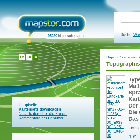
Suche:
Was
95020
historische karten
Ру
En
De
Mapstor
/
Kartensets
/
Topographis
Typ
Maß
Spr
Kart
Der 
Hauptseite
Kartensets downloaden
Die 
Nachrichten über die Karten
Das
Kommentare der Benutzer
Links
1 €