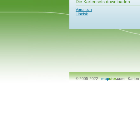
Die Kartensets downloaden
Voronezh
Lipetsk
© 2005-2022 -
map
stor
.com
-
Karten