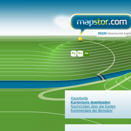
95020
historische kart
Ру
En
De
Hauptseite
Kartensets downloaden
Nachrichten über die Karten
Kommentare der Benutzer