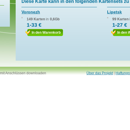
Diese Karte kann in den folgenden Kartensets zu 
Voronezh
Lipetsk
149 Karten
in
0,6Gb
99 Karten
1-33 €
1-27 €
In den Warenkorb
In den 
 mit Anschlüssen downloaden
Über das Projekt
|
Haftungs