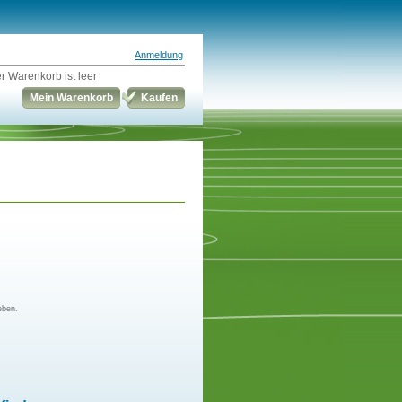
Anmeldung
r Warenkorb ist leer
Mein Warenkorb
Kaufen
eben.