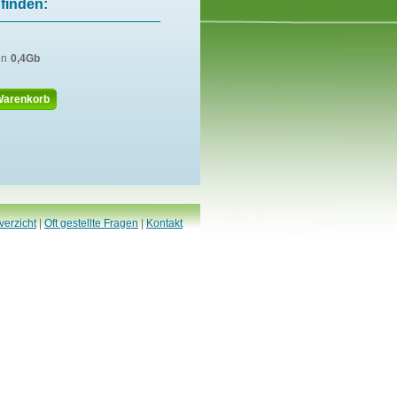
finden:
in
0,4Gb
Warenkorb
verzicht
|
Oft gestellte Fragen
|
Kontakt