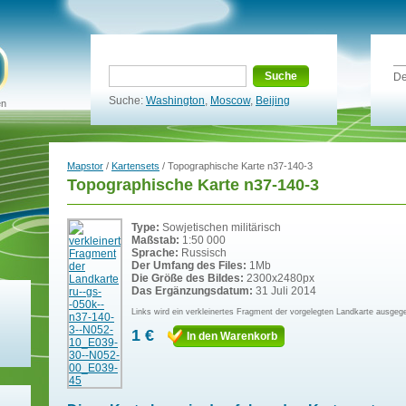
Suche
De
Suche:
Washington
,
Moscow
,
Beijing
en
Mapstor
/
Kartensets
/ Topographische Karte n37-140-3
Topographische Karte n37-140-3
Type:
Sowjetischen militärisch
Maßstab:
1:50 000
Sprache:
Russisch
Der Umfang des Files:
1Mb
Die Größe des Bildes:
2300x2480px
Das Ergänzungsdatum:
31 Juli 2014
Links wird ein verkleinertes Fragment der vorgelegten Landkarte ausgeg
1 €
In den Warenkorb