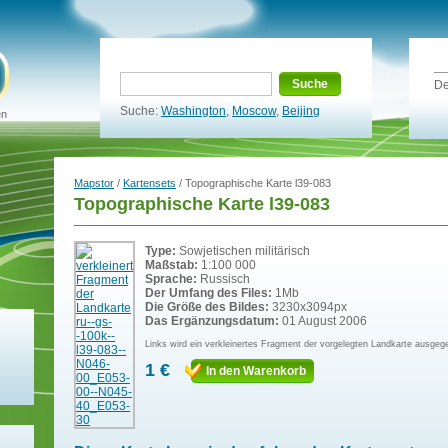
Suche
De
Suche:
Washington
,
Moscow
,
Beijing
en
Mapstor
/
Kartensets
/ Topographische Karte l39-083
Topographische Karte l39-083
Type:
Sowjetischen militärisch
Maßstab:
1:100 000
Sprache:
Russisch
Der Umfang des Files:
1Mb
Die Größe des Bildes:
3230x3094px
Das Ergänzungsdatum:
01 August 2006
Links wird ein verkleinertes Fragment der vorgelegten Landkarte ausgeg
1 €
In den Warenkorb