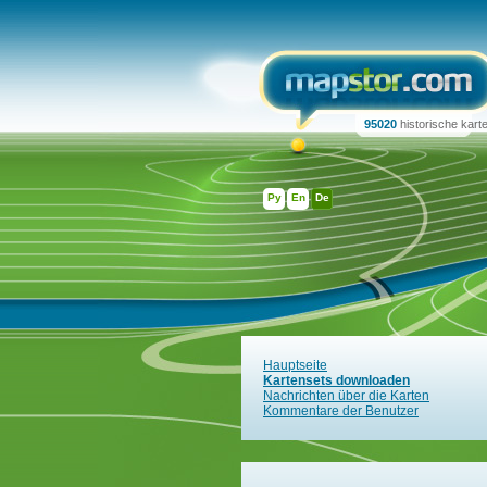
95020
historische kart
Ру
En
De
Hauptseite
Kartensets downloaden
Nachrichten über die Karten
Kommentare der Benutzer