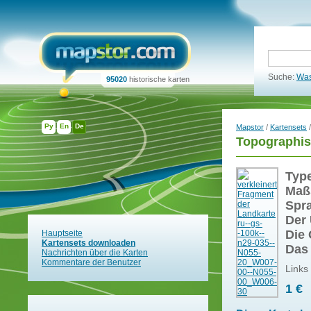
Suche:
Was
95020
historische karten
Ру
En
De
Mapstor
/
Kartensets
/
Topographis
Typ
Maß
Spr
Der 
Die 
Hauptseite
Kartensets downloaden
Das
Nachrichten über die Karten
Kommentare der Benutzer
Links
1 €