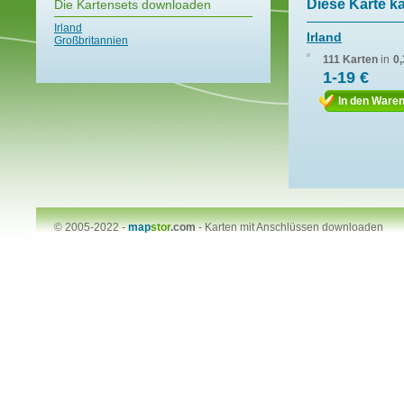
Diese Karte k
Die Kartensets downloaden
Irland
Irland
Großbritannien
111 Karten
in
0
1-19 €
In den Ware
© 2005-2022 -
map
stor
.com
-
Karten mit Anschlüssen downloaden