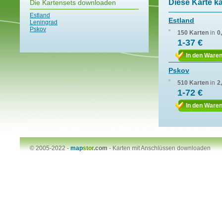
Diese Karte k
Die Kartensets downloaden
Estland
Estland
Leningrad
Pskov
150 Karten
in
0
1-37 €
In den Ware
Pskov
510 Karten
in
2
1-72 €
In den Ware
© 2005-2022 -
map
stor
.com
-
Karten mit Anschlüssen downloaden