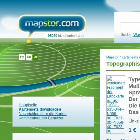
Suche:
Was
95020
historische karten
Ру
En
De
Mapstor
/
Kartensets
/
Topographis
Typ
Maß
Spr
Der 
Die 
Hauptseite
Kartensets downloaden
Das
Nachrichten über die Karten
Kommentare der Benutzer
Links
1 €