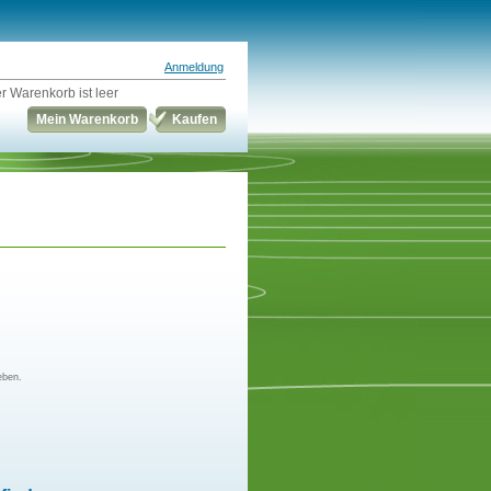
Anmeldung
r Warenkorb ist leer
Mein Warenkorb
Kaufen
eben.