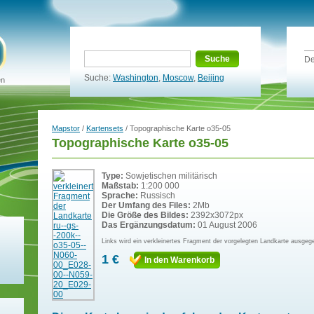
Suche
De
Suche:
Washington
,
Moscow
,
Beijing
en
Mapstor
/
Kartensets
/ Topographische Karte o35-05
Topographische Karte o35-05
Type:
Sowjetischen militärisch
Maßstab:
1:200 000
Sprache:
Russisch
Der Umfang des Files:
2Mb
Die Größe des Bildes:
2392x3072px
Das Ergänzungsdatum:
01 August 2006
Links wird ein verkleinertes Fragment der vorgelegten Landkarte ausgeg
1 €
In den Warenkorb