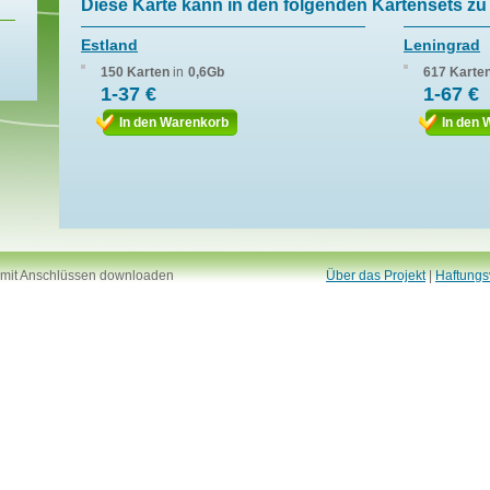
Diese Karte kann in den folgenden Kartensets zu 
Estland
Leningrad
150 Karten
in
0,6Gb
617 Karte
1-37 €
1-67 €
In den Warenkorb
In den 
 mit Anschlüssen downloaden
Über das Projekt
|
Haftungs