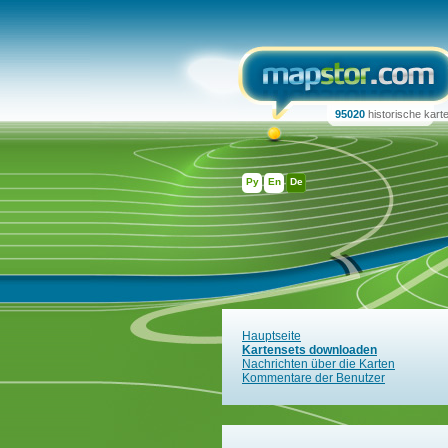
95020
historische kart
Ру
En
De
Hauptseite
Kartensets downloaden
Nachrichten über die Karten
Kommentare der Benutzer