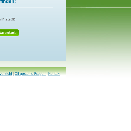
finden:
n
in
2,2Gb
Warenkorb
verzicht
|
Oft gestellte Fragen
|
Kontakt