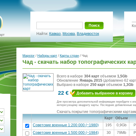
Поиск
Ко
Найти:
Кавказ
,
Москва
,
Владивосток
арт
Mapstor
/
Наборы карт
/
Карты стран
/ Чад
Чад - скачать набор топографических ка
Всего в наборе
304 карт
объемом
1,5Gb
Обновление
Январь 2015
(добавлено 62 кар
Выбрано в наборе
250 карт
объемом
1,3Gb
22 €
Добавить выбранное в корзину
Для просмотра дополнительной информации перейдите к ил
интересующему квадрату карты. Последние добавленные ка
Скачать покрытие топографическими картами
Карт
Объем
Советские военные 1:200 000 (~1980)
195
0,9Gb
Р
Советские военные 1:500 000 (~1984)
30
79Mb
Р