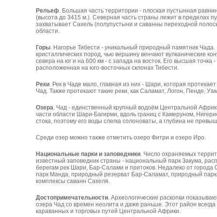
Рельеф
. Большая часть территории - плоская пустынная равнин
(высота до 3415 м.). Северная часть страны лежит в пределах п
захватывает Сахель (полупустыни и саванны переходной полосы
области.
Горы
. Нагорье Тибести - уникальный природный памятник Чада
кристаллических пород, чью вершину венчают вулканические кону
севера на юг и на 600 км - с запада на восток. Его высшая точка -
расположенная на юго-восточных склонах Тибести.
Реки
. Рек в Чаде мало, главная из них - Шари, которая протекае
Чад. Также протекают такие реки, как Саламат, Логон, Пенде, Уам
Озера
. Чад - единственный крупный водоём Центральной Африк
части области Шари-Багирми, вдоль границ с Камеруном, Нигери
стока, поэтому его воды слегка солоноваты, а глубина не превыш
Среди озер можно также отметить озеро Фитри и озеро Иро.
Национальные парки и заповедники
. Число охраняемых терри
известный заповедник страны - национальный парк Закума, рас
берегам рек Шари, Бар-Салами и притоков. Недалеко от города
парк Манда, природный резерват Бар-Саламат, природный пар
комплексы саванн Сахеля.
Достопримечательности
. Археологические раскопки показываю
озера Чад со времен неолита и даже раньше. Этот район всегд
караванных и торговых путей Центральной Африки.