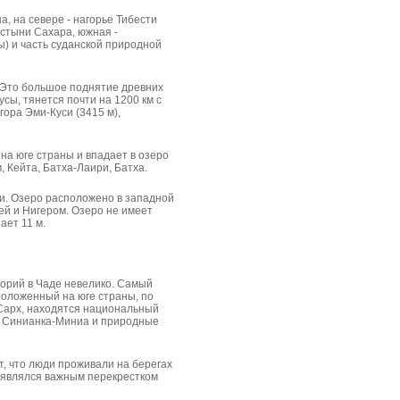
а, на севере - нагорье Тибести
устыни Сахара, южная -
) и часть суданской природной
. Это большое поднятие древних
сы, тянется почти на 1200 км с
 гора Эми-Куси (3415 м),
т на юге страны и впадает в озеро
, Кейта, Батха-Лаири, Батха.
и. Озеро расположено в западной
ей и Нигером. Озеро не имеет
ает 11 м.
торий в Чаде невелико. Самый
положенный на юге страны, по
 Сарх, находятся национальный
к Синианка-Миниа и природные
т, что люди проживали на берегах
а являлся важным перекрестком