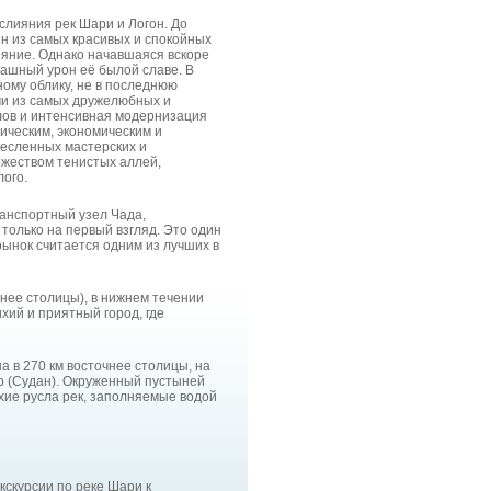
 слияния рек Шари и Логон. До
н из самых красивых и спокойных
ияние. Однако начавшаяся вскоре
ашный урон её былой славе. В
ому облику, не в последнюю
ми из самых дружелюбных и
лов и интенсивная модернизация
ческим, экономическим и
месленных мастерских и
ожеством тенистых аллей,
ого.
анспортный узел Чада,
только на первый взгляд. Это один
ынок считается одним из лучших в
нее столицы), в нижнем течении
хий и приятный город, где
 в 270 км восточнее столицы, на
 (Судан). Окруженный пустыней
ухие русла рек, заполняемые водой
кскурсии по реке Шари к