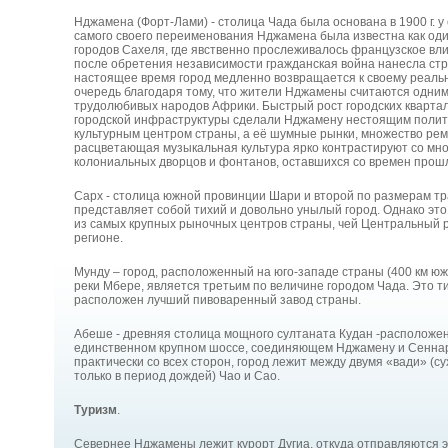
Нджамена (Форт-Лами) - столица Чада была основана в 1900 г. у
самого своего переименования Нджамена была известна как оди
городов Сахеля, где явственно прослеживалось французское вл
после обретения независимости гражданская война нанесла стр
настоящее время город медленно возвращается к своему реальн
очередь благодаря тому, что жители Нджамены считаются одни
трудолюбивых народов Африки. Быстрый рост городских кварта
городской инфраструктуры сделали Нджамену нестоящим полити
культурным центром страны, а её шумные рынки, множество ре
расцветающая музыкальная культура ярко контрастируют со мн
колониальных дворцов и фонтанов, оставшихся со времен прошл
Сарх - столица южной провинции Шари и второй по размерам тр
представляет собой тихий и довольно унылый город. Однако это 
из самых крупных рыночных центров страны, чей Центральный р
регионе.
Мунду – город, расположенный на юго-западе страны (400 км юж
реки Мбере, является третьим по величине городом Чада. Это ти
расположен лучший пивоваренный завод страны.
Абеше - древняя столица мощного султаната Кудан -расположена
единственном крупном шоссе, соединяющем Нджамену и Сеннар
практически со всех сторон, город лежит между двумя «вади» (с
только в период дождей) Чао и Сао.
Туризм
.
Севернее Нджамены лежит курорт Дугиа, откуда отправляются э