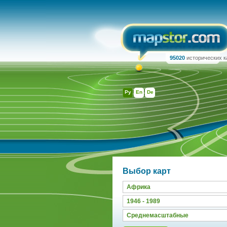
95020
исторических к
Ру
En
De
Выбор карт