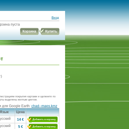
Вход
рзина пуста
Корзина
Купить
рт
т)
люстрациям покрытия картами и щелкните по
рты выделены желтым цветом.
 для Google Earth:
chad--maps.kmz
Язык
Цена
усский
14 €
Добавить в корзину
усский
5 €
Добавить в корзину