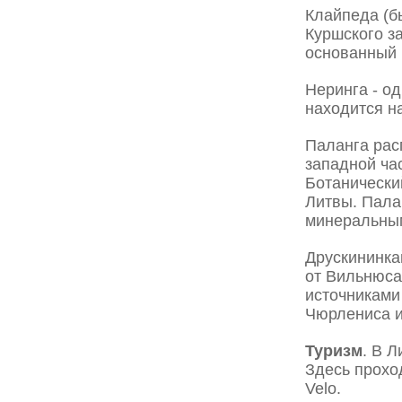
Клайпеда (б
Куршского з
основанный в
Неринга - о
находится н
Паланга рас
западной ча
Ботанически
Литвы. Пала
минеральны
Друскининка
от Вильнюса
источниками
Чюрлениса и
Туризм
. В 
Здесь прохо
Velo.