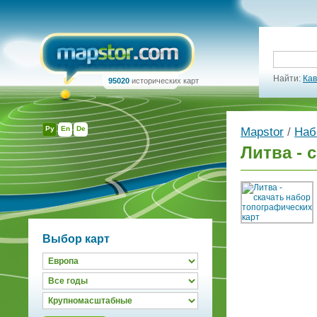
Найти:
Кав
95020
исторических карт
Ру
En
De
Mapstor
/
Наб
Литва - 
Выбор карт