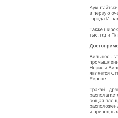
Аукштайтски
в первую оч
города Игна
Также широк
тыс. га) и П
Достоприме
Вильнюс - с
промышленны
Нерис и Вил
является Ст
Европе.
Тракай - др
располагает
общая площа
расположены
и природных