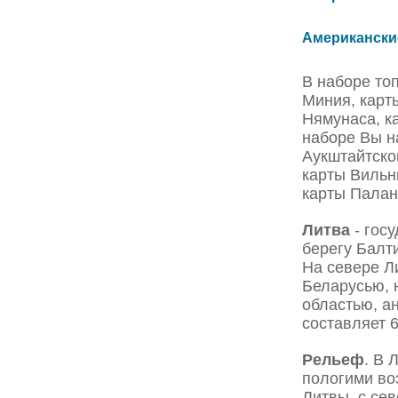
Американские
В наборе то
Миния, карт
Нямунаса, к
наборе Вы н
Аукштайтско
карты Вильн
карты Палан
Литва
- гос
берегу Балт
На севере Ли
Беларусью, 
областью, а
составляет 65
Рельеф
. В 
пологими во
Литвы, с се