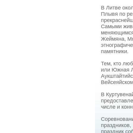
В Литве око
Плывя по ре
прекраснейш
Самыми живо
меняющимся
Жеймяна, Мя
этнографиче
памятники.
Тем, кто лю
или Южная Л
Аукштайтийс
Вейсеяйском
В Куртувена
предоставле
числе и кон
Соревновани
праздников,
праздник со