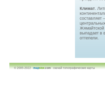
Климат
. Ли
континентал
составляет 
центральных
Жямайтской 
выпадает в 
оттепели.
© 2005-2022 -
map
stor
.com
-
скачай топографические карты