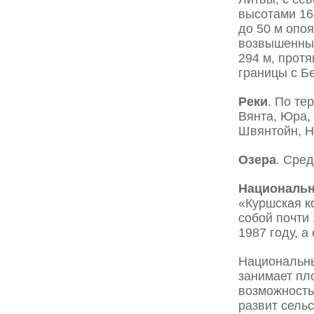
высотами 16
до 50 м опо
возвышенные
294 м, прот
границы с Б
Реки
. По те
Вянта, Юра,
Швянтойн, Н
Озера
. Сре
Национальн
«Куршская к
собой почти
1987 году, а
Национальны
занимает пло
возможность
развит сельс