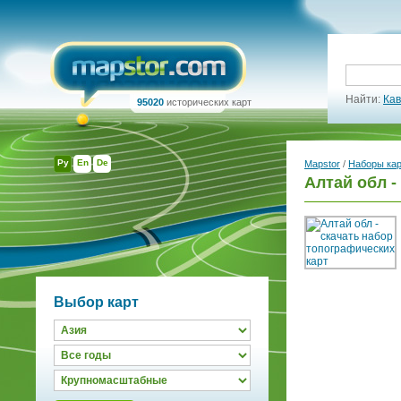
Найти:
Кав
95020
исторических карт
Ру
En
De
Mapstor
/
Наборы ка
Алтай обл -
Выбор карт