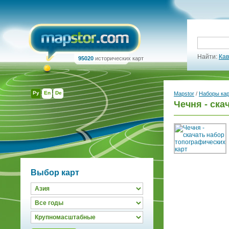
Найти:
Кав
95020
исторических карт
Ру
En
De
Mapstor
/
Наборы ка
Чечня - ска
Выбор карт