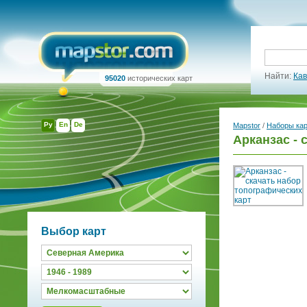
Найти:
Кав
95020
исторических карт
Ру
En
De
Mapstor
/
Наборы ка
Арканзас - 
Выбор карт