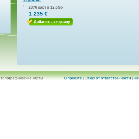
2376 карт
в
12,6Gb
1-235 €
Добавить в корзину
 топографические карты
О проекте
|
Отказ от ответственности
|
Ча