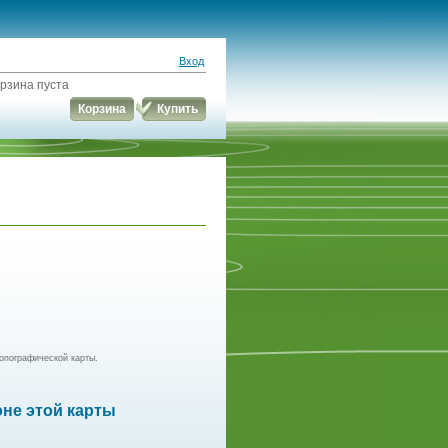
Вход
рзина пуста
Корзина
Купить
опографической карты.
оне этой карты