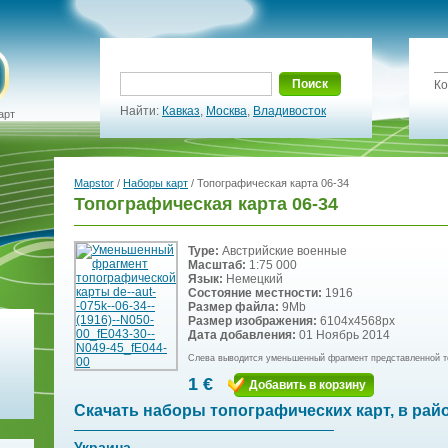
Поиск
Ко
Найти:
Кавказ
,
Москва
,
Владивосток
арт
Mapstor
/
Наборы карт
/ Топографическая карта 06-34
Топографическая карта 06-34
Type:
Австрийские военные
Масштаб:
1:75 000
Язык:
Немецкий
Состояние местности:
1916
Размер файла:
9Mb
Размер изображения:
6104x4568px
Дата добавления:
01 Ноябрь 2014
Слева выводится уменьшенный фрагмент представленной т
1 €
Добавить в корзину
Скачать наборы топографических карт, в рай
Украина