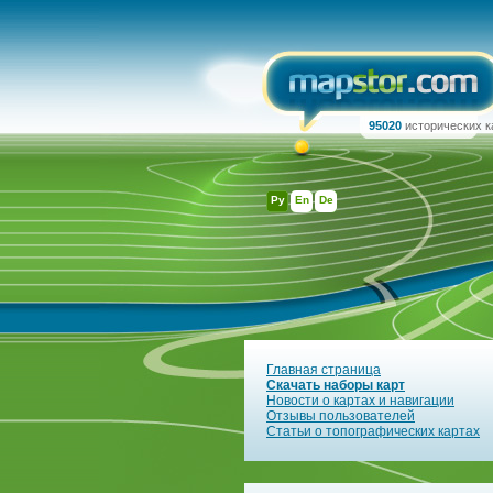
95020
исторических к
Ру
En
De
Главная страница
Скачать наборы карт
Новости о картах и навигации
Отзывы пользователей
Статьи о топографических картах