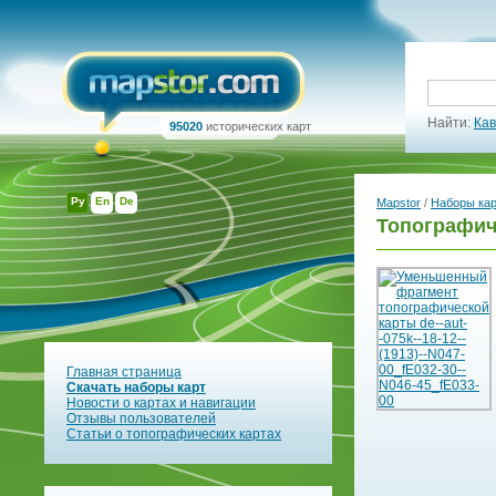
Найти:
Кав
95020
исторических карт
Ру
En
De
Mapstor
/
Наборы ка
Топографиче
Главная страница
Скачать наборы карт
Новости о картах и навигации
Отзывы пользователей
Статьи о топографических картах