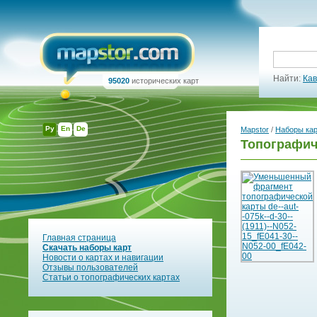
Найти:
Кав
95020
исторических карт
Ру
En
De
Mapstor
/
Наборы ка
Топографиче
Главная страница
Скачать наборы карт
Новости о картах и навигации
Отзывы пользователей
Статьи о топографических картах