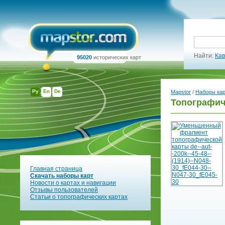
Найти:
Кав
95020
исторических карт
Ру
En
De
Mapstor
/
Наборы ка
Топографиче
Главная страница
Скачать наборы карт
Новости о картах и навигации
Отзывы пользователей
Статьи о топографических картах