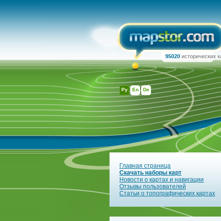
95020
исторических к
Ру
En
De
Главная страница
Скачать наборы карт
Новости о картах и навигации
Отзывы пользователей
Статьи о топографических картах