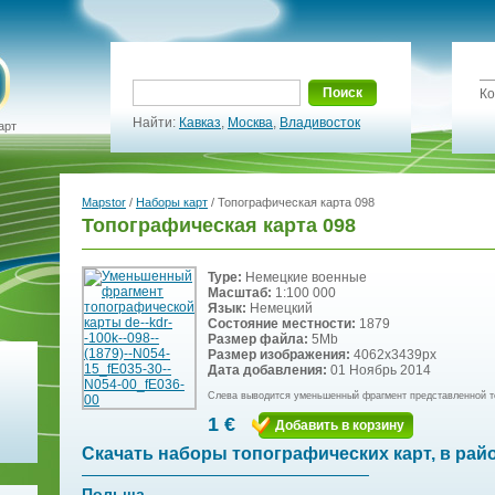
Поиск
Ко
Найти:
Кавказ
,
Москва
,
Владивосток
арт
Mapstor
/
Наборы карт
/ Топографическая карта 098
Топографическая карта 098
Type:
Немецкие военные
Масштаб:
1:100 000
Язык:
Немецкий
Состояние местности:
1879
Размер файла:
5Mb
Размер изображения:
4062x3439px
Дата добавления:
01 Ноябрь 2014
Слева выводится уменьшенный фрагмент представленной т
1 €
Добавить в корзину
Скачать наборы топографических карт, в рай
Польша