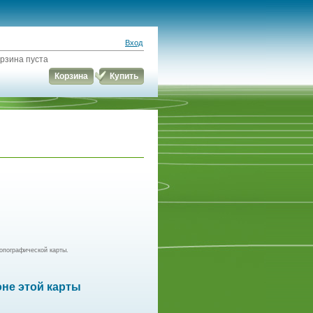
Вход
рзина пуста
Корзина
Купить
опографической карты.
оне этой карты