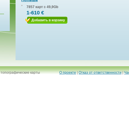
7857 карт
в
49,9Gb
1-610 €
Добавить в корзину
 топографические карты
О проекте
|
Отказ от ответственности
|
Ча