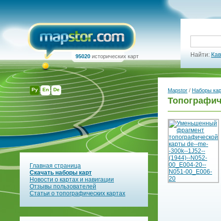
Найти:
Кав
95020
исторических карт
Ру
En
De
Mapstor
/
Наборы ка
Топографич
Главная страница
Скачать наборы карт
Новости о картах и навигации
Отзывы пользователей
Статьи о топографических картах