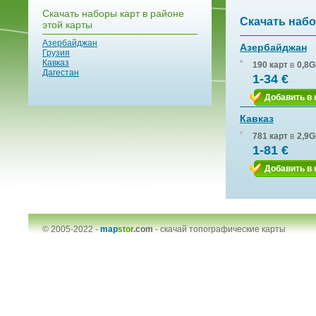
Скачать наборы карт в районе
Скачать набо
этой карты
Азербайджан
Азербайджан
Грузия
Кавказ
190 карт
в
0,8G
Дагестан
1-34 €
Добавить в 
Кавказ
781 карт
в
2,9G
1-81 €
Добавить в 
© 2005-2022 -
map
stor
.com
-
скачай топографические карты