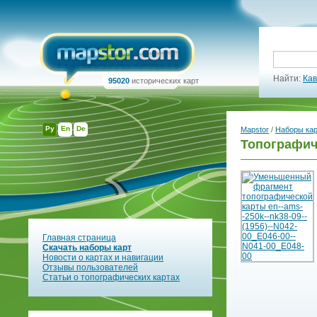
Найти:
Кав
95020
исторических карт
Ру
En
De
Mapstor
/
Наборы ка
Топографич
Главная страница
Скачать наборы карт
Новости о картах и навигации
Отзывы пользователей
Статьи о топографических картах