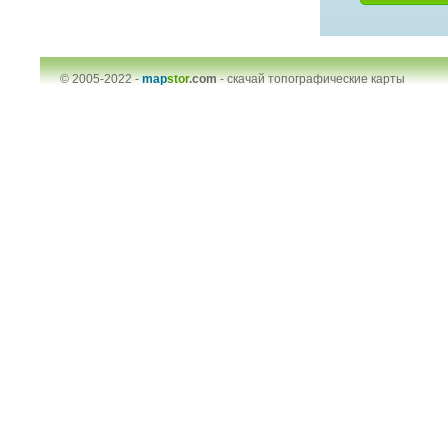
© 2005-2022 -
map
stor
.com
-
скачай топографические карты