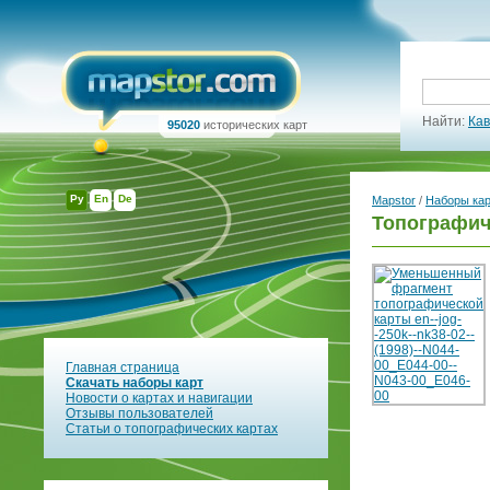
Найти:
Кав
95020
исторических карт
Ру
En
De
Mapstor
/
Наборы ка
Топографич
Главная страница
Скачать наборы карт
Новости о картах и навигации
Отзывы пользователей
Статьи о топографических картах