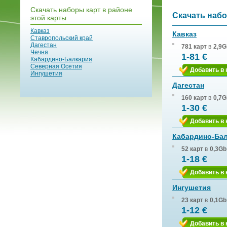
Скачать наборы карт в районе
Скачать набо
этой карты
Кавказ
Кавказ
Ставропольский край
Дагестан
781 карт
в
2,9G
Чечня
1-81 €
Кабардино-Балкария
Северная Осетия
Добавить в 
Ингушетия
Дагестан
160 карт
в
0,7G
1-30 €
Добавить в 
Кабардино-Ба
52 карт
в
0,3Gb
1-18 €
Добавить в 
Ингушетия
23 карт
в
0,1Gb
1-12 €
Добавить в 