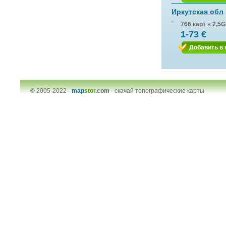
Иркутская обл
766 карт
в
2,5G
1-73 €
Добавить в 
© 2005-2022 -
map
stor
.com
-
скачай топографические карты