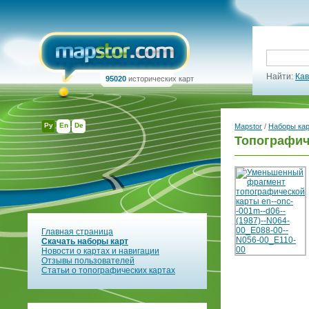
Найти:
Кав
95020
исторических карт
Ру
En
De
Mapstor
/
Наборы ка
Топографич
Главная страница
Скачать наборы карт
Новости о картах и навигации
Отзывы пользователей
Статьи о топографических картах