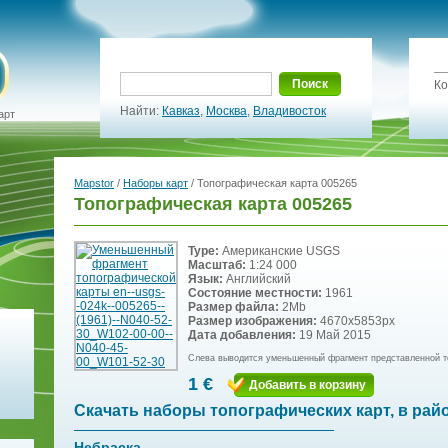
Поиск
Ко
Найти:
Кавказ
,
Москва
,
Владивосток
арт
Mapstor
/
Наборы карт
/ Топографическая карта 005265
Топографическая карта 005265
Type:
Американские USGS
Масштаб:
1:24 000
Язык:
Английский
Состояние местности:
1961
Размер файла:
2Mb
Размер изображения:
4670x5853px
Дата добавления:
19 Май 2015
Слева выводится уменьшенный фрагмент представленной т
1 €
Добавить в корзину
Скачать наборы топографических карт, в рай
Небраска