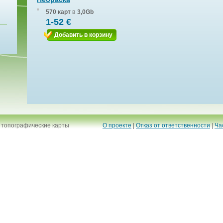
570 карт
в
3,0Gb
1-52 €
Добавить в корзину
 топографические карты
О проекте
|
Отказ от ответственности
|
Ча