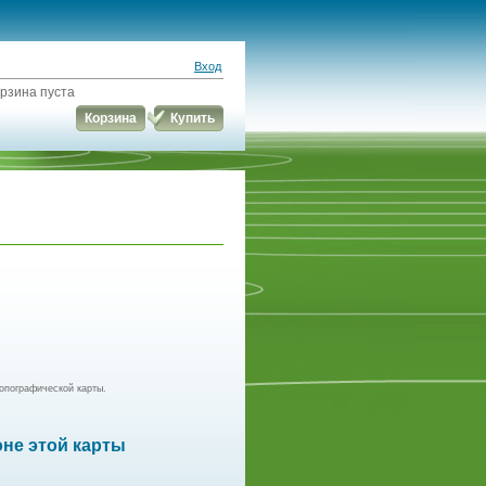
Вход
рзина пуста
Корзина
Купить
опографической карты.
оне этой карты