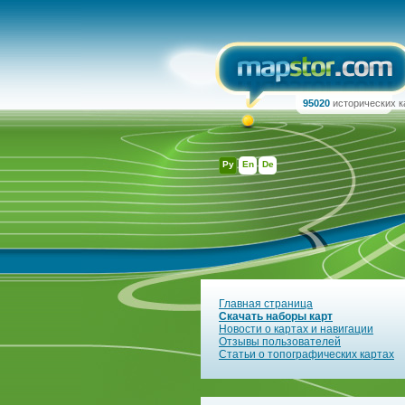
95020
исторических к
Ру
En
De
Главная страница
Скачать наборы карт
Новости о картах и навигации
Отзывы пользователей
Статьи о топографических картах