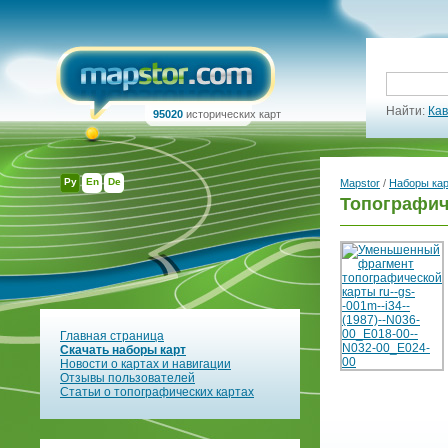
Найти:
Кав
95020
исторических карт
Ру
En
De
Mapstor
/
Наборы ка
Топографиче
Главная страница
Скачать наборы карт
Новости о картах и навигации
Отзывы пользователей
Статьи о топографических картах