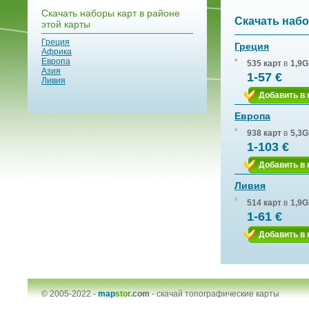
Скачать наборы карт в районе
Скачать набо
этой карты
Греция
Греция
Африка
Европа
535 карт
в
1,9G
Азия
1-57 €
Ливия
Добавить в 
Европа
938 карт
в
5,3G
1-103 €
Добавить в 
Ливия
514 карт
в
1,9G
1-61 €
Добавить в 
© 2005-2022 -
map
stor
.com
-
скачай топографические карты