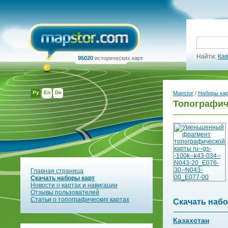
Найти:
Кав
95020
исторических карт
Ру
En
De
Mapstor
/
Наборы ка
Топографиче
Главная страница
Скачать наборы карт
Новости о картах и навигации
Отзывы пользователей
Статьи о топографических картах
Скачать набо
Казахстан