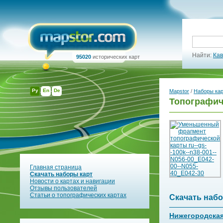
Найти:
Кав
95020
исторических карт
Ру
En
De
Mapstor
/
Наборы ка
Топографич
Главная страница
Скачать наборы карт
Новости о картах и навигации
Отзывы пользователей
Статьи о топографических картах
Скачать набо
Нижегородская