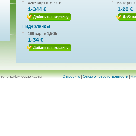
4205 карт
в
39,9Gb
68 карт
в
1-344 €
1-20 €
Добавить в корзину
Добави
Нидерланды
169 карт
в
1,5Gb
1-34 €
Добавить в корзину
 топографические карты
О проекте
|
Отказ от ответственности
|
Ча