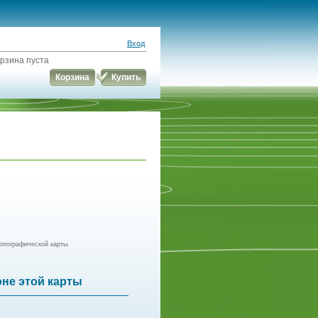
Вход
рзина пуста
Корзина
Купить
опографической карты.
оне этой карты