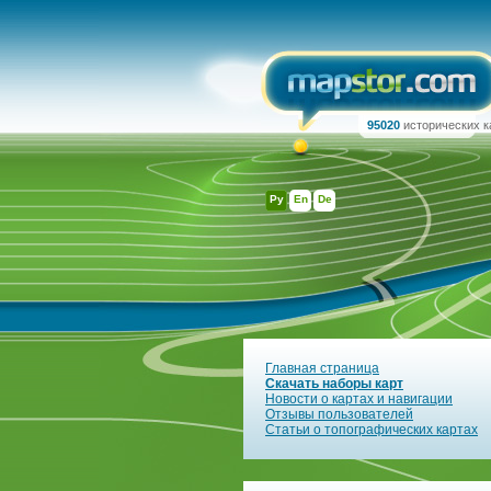
95020
исторических к
Ру
En
De
Главная страница
Скачать наборы карт
Новости о картах и навигации
Отзывы пользователей
Статьи о топографических картах