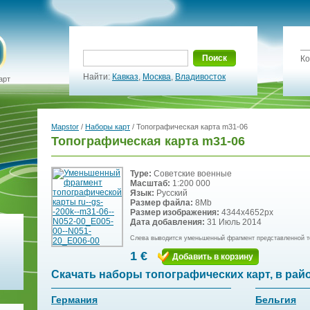
Поиск
Ко
Найти:
Кавказ
,
Москва
,
Владивосток
арт
Mapstor
/
Наборы карт
/ Топографическая карта m31-06
Топографическая карта m31-06
Type:
Советские военные
Масштаб:
1:200 000
Язык:
Русский
Размер файла:
8Mb
Размер изображения:
4344x4652px
Дата добавления:
31 Июль 2014
Слева выводится уменьшенный фрагмент представленной т
1 €
Добавить в корзину
Скачать наборы топографических карт, в рай
Германия
Бельгия