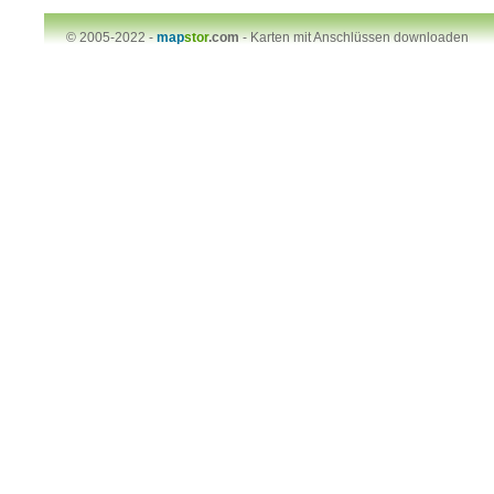
© 2005-2022 -
map
stor
.com
-
Karten mit Anschlüssen downloaden