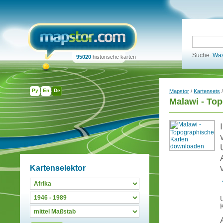
Suche:
Was
95020
historische karten
Ру
En
De
Mapstor
/
Kartensets
Malawi - To
Kartenselektor