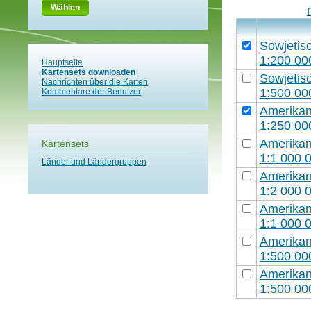
Wählen
Sowjetisc
1:200 00
Hauptseite
Kartensets downloaden
Sowjetisc
Nachrichten über die Karten
1:500 00
Kommentare der Benutzer
Amerikani
1:250 00
Amerikani
Kartensets
1:1 000 
Länder und Ländergruppen
Amerikani
1:2 000 
Amerikani
1:1 000 
Amerikani
1:500 00
Amerikani
1:500 00