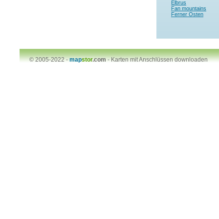
Elbrus
Fan mountains
Ferner Osten
© 2005-2022 -
map
stor
.com
-
Karten mit Anschlüssen downloaden