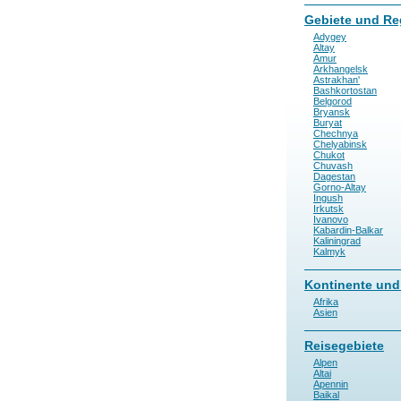
Gebiete und Re
Adygey
Altay
Amur
Arkhangelsk
Astrakhan'
Bashkortostan
Belgorod
Bryansk
Buryat
Chechnya
Chelyabinsk
Chukot
Chuvash
Dagestan
Gorno-Altay
Ingush
Irkutsk
Ivanovo
Kabardin-Balkar
Kaliningrad
Kalmyk
Kontinente und
Afrika
Asien
Reisegebiete
Alpen
Altai
Apennin
Baikal