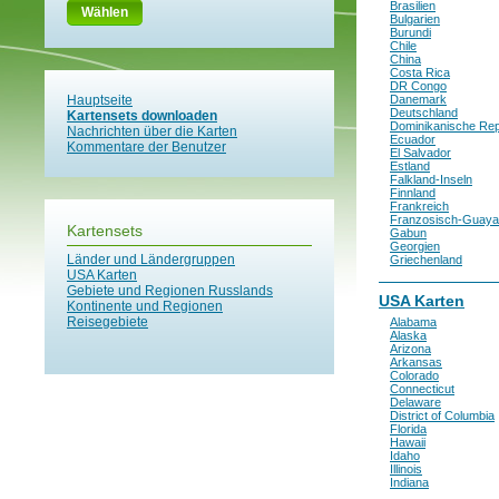
Brasilien
Wählen
Bulgarien
Burundi
Chile
China
Costa Rica
DR Congo
Hauptseite
Danemark
Deutschland
Kartensets downloaden
Dominikanische Rep
Nachrichten über die Karten
Ecuador
Kommentare der Benutzer
El Salvador
Estland
Falkland-Inseln
Finnland
Frankreich
Franzosisch-Guay
Kartensets
Gabun
Georgien
Länder und Ländergruppen
Griechenland
USA Karten
Gebiete und Regionen Russlands
USA Karten
Kontinente und Regionen
Reisegebiete
Alabama
Alaska
Arizona
Arkansas
Colorado
Connecticut
Delaware
District of Columbia
Florida
Hawaii
Idaho
Illinois
Indiana