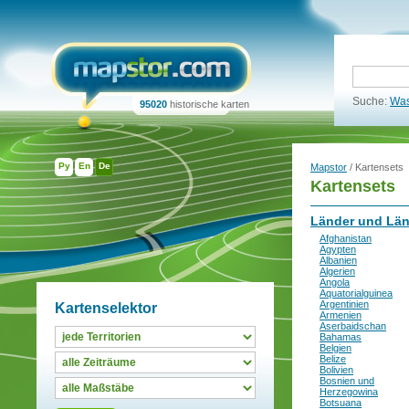
Suche:
Was
95020
historische karten
Ру
En
De
Mapstor
/ Kartensets
Kartensets
Länder und Lä
Afghanistan
Agypten
Albanien
Algerien
Angola
Aquatorialguinea
Argentinien
Kartenselektor
Armenien
Aserbaidschan
Bahamas
Belgien
Belize
Bolivien
Bosnien und
Herzegowina
Botsuana