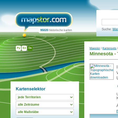
Suche:
Was
95020
historische karten
Ру
En
De
Mapstor
/
Kartensets
Minnesota -
Kartenselektor