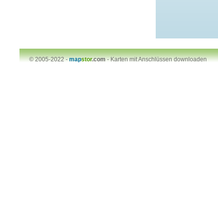
© 2005-2022 -
map
stor
.com
-
Karten mit Anschlüssen downloaden