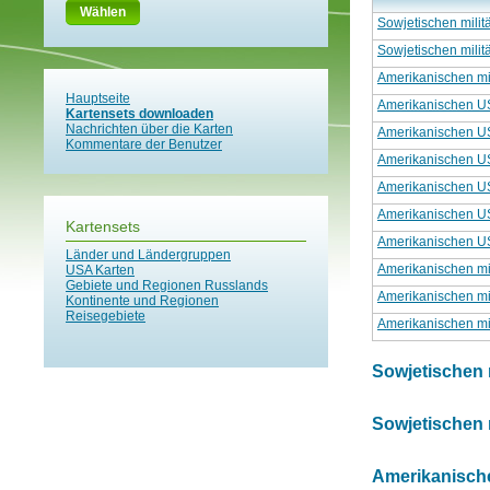
Wählen
Sowjetischen milit
Sowjetischen milit
Amerikanischen mil
Hauptseite
Amerikanischen U
Kartensets downloaden
Nachrichten über die Karten
Amerikanischen U
Kommentare der Benutzer
Amerikanischen U
Amerikanischen U
Amerikanischen U
Kartensets
Amerikanischen U
Länder und Ländergruppen
Amerikanischen mil
USA Karten
Gebiete und Regionen Russlands
Amerikanischen mil
Kontinente und Regionen
Reisegebiete
Amerikanischen mil
Sowjetischen m
Sowjetischen m
Amerikanischen