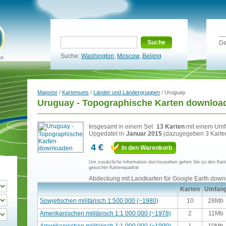
Suche
De
Suche:
Washington
,
Moscow
,
Beijing
en
Mapstor
/
Kartensets
/
Länder und Ländergruppen
/ Uruguay
Uruguay - Topographische Karten downloa
Insgesamt in einem Set
13 Karten
mit einem Um
Upgedatet in
Januar 2015
(dazugegeben 3 Karte
4 €
In den Warenkorb
Um zusätzliche Information durchzusehen gehen Sie zu den Kart
gesuchte Kartenquadrat
Abdeckung mit Landkarten für Google Earth dow
Karten
Umfan
Sowjetischen militärisch 1:500 000 (~1980)
10
28Mb
Amerikanischen militärisch 1:1 000 000 (~1978)
2
11Mb