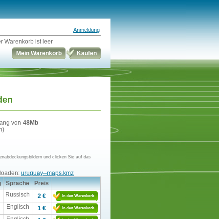
Anmeldung
r Warenkorb ist leer
Mein Warenkorb
Kaufen
den
fang von
48Mb
n)
enabdeckungsbildern und clicken Sie auf das
nloaden:
uruguay--maps.kmz
g
Sprache
Preis
Russisch
2 €
In den Warenkorb
Englisch
1 €
In den Warenkorb