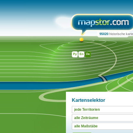
95020
historische kart
Ру
En
De
Kartenselektor