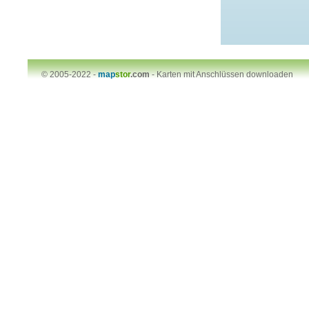
© 2005-2022 -
map
stor
.com
-
Karten mit Anschlüssen downloaden