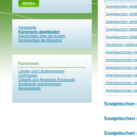
Wählen
Sowjetischen milit
Sowjetischen milit
Sowjetischen milit
Hauptseite
Sowjetischen milit
Kartensets downloaden
Nachrichten über die Karten
Sowjetischen milit
Kommentare der Benutzer
Deutschen militäri
Amerikanischen mil
Amerikanischen mil
Kartensets
Amerikanischen mil
Länder und Ländergruppen
Amerikanischen mil
USA Karten
Gebiete und Regionen Russlands
Amerikanischen mil
Kontinente und Regionen
Reisegebiete
Amerikanischen mil
Sowjetischen m
Sowjetischen m
Sowjetischen m