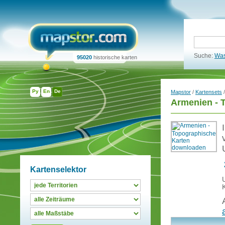
Suche:
Was
95020
historische karten
Ру
En
De
Mapstor
/
Kartensets
Armenien - 
Kartenselektor