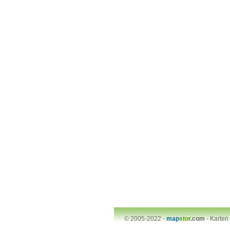
© 2005-2022 -
map
stor
.com
-
Karten