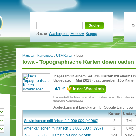
Suche
De
Suche:
Washington
,
Moscow
,
Beijing
en
Mapstor
/
Kartensets
/
USA Karten
/ Iowa
Iowa - Topographische Karten downloaden
Insgesamt in einem Set
298 Karten
mit einem U
Upgedatet in
Mai 2015
(dazugegeben 105 Karten
41 €
In den Warenkorb
Um zusätzliche Information durchzusehen gehen Sie zu den Kart
gesuchte Kartenquadrat
Abdeckung mit Landkarten für Google Earth dow
Karten
Umfan
Sowjetischen militärisch 1:1 000 000 (~1980)
2
7Mb
Amerikanischen militärisch 1:1 000 000 (~1957)
2
8Mb