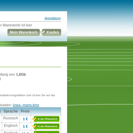
Anmeldung
r Warenkorb ist leer
Mein Warenkorb
Kaufen
mfang von
1,8Gb
)
enabdeckungsbildern und clicken Sie auf das
nloaden:
iowa--maps.kmz
g
Sprache
Preis
Russisch
1 €
In den Warenkorb
Englisch
1 €
In den Warenkorb