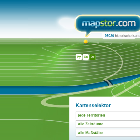
95020
historische kart
Ру
En
De
Kartenselektor