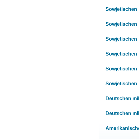
Sowjetischen m
Sowjetischen m
Sowjetischen m
Sowjetischen m
Sowjetischen m
Sowjetischen m
Deutschen mili
Deutschen mili
Amerikanischen