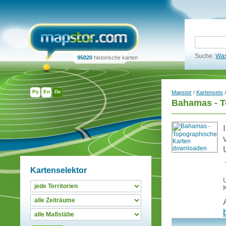
Suche:
Was
95020
historische karten
Ру
En
De
Mapstor
/
Kartensets
Bahamas - T
Kartenselektor