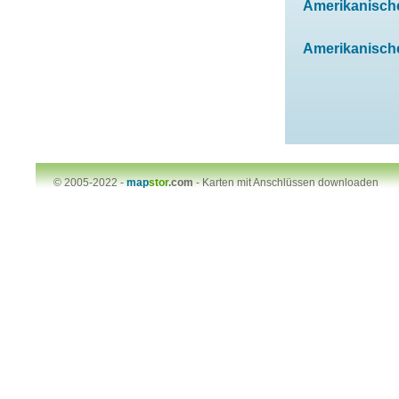
Amerikanischen
Amerikanischen
© 2005-2022 -
map
stor
.com
-
Karten mit Anschlüssen downloaden