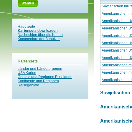
Wählen
Sowjetischen milit
Amerikanischen mil
Amerikanischen U
Hauptseite
Amerikanischen U
Kartensets downloaden
Nachrichten über die Karten
Amerikanischen U
Kommentare der Benutzer
Amerikanischen U
Amerikanischen U
Amerikanischen U
Kartensets
Amerikanischen mil
Länder und Ländergruppen
Amerikanischen mil
USA Karten
Gebiete und Regionen Russlands
Amerikanischen mil
Kontinente und Regionen
Reisegebiete
Sowjetischen m
Amerikanischen
Amerikanische