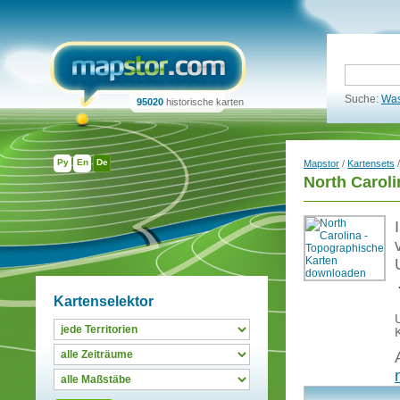
Suche:
Was
95020
historische karten
Ру
En
De
Mapstor
/
Kartensets
North Carol
Kartenselektor