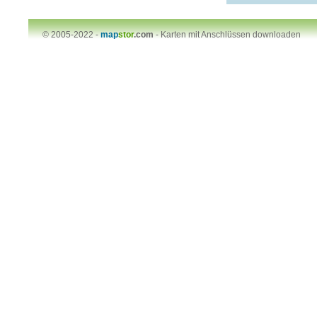
© 2005-2022 -
map
stor
.com
-
Karten mit Anschlüssen downloaden