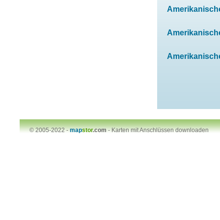
Amerikanischen
Amerikanischen
Amerikanischen
© 2005-2022 -
map
stor
.com
-
Karten mit Anschlüssen downloaden