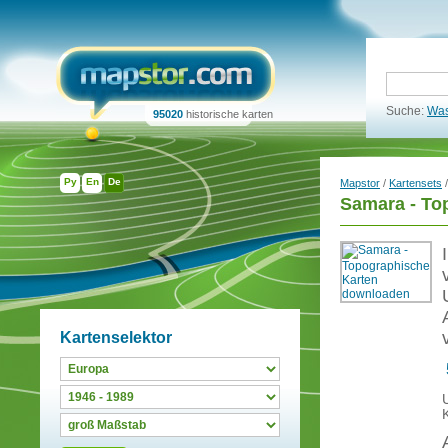
Suche:
Was
95020
historische karten
Ру
En
De
Mapstor
/
Kartensets
Samara - To
Kartenselektor