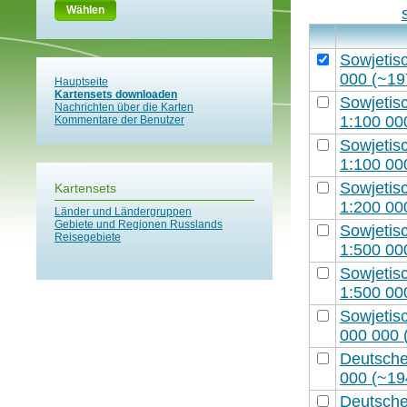
Wählen
Sowjetisc
000 (~19
Hauptseite
Kartensets downloaden
Sowjetisc
Nachrichten über die Karten
1:100 00
Kommentare der Benutzer
Sowjetisc
1:100 00
Sowjetisc
Kartensets
1:200 00
Länder und Ländergruppen
Gebiete und Regionen Russlands
Sowjetisc
Reisegebiete
1:500 00
Sowjetisc
1:500 00
Sowjetisc
000 000 
Deutschen
000 (~19
Deutschen