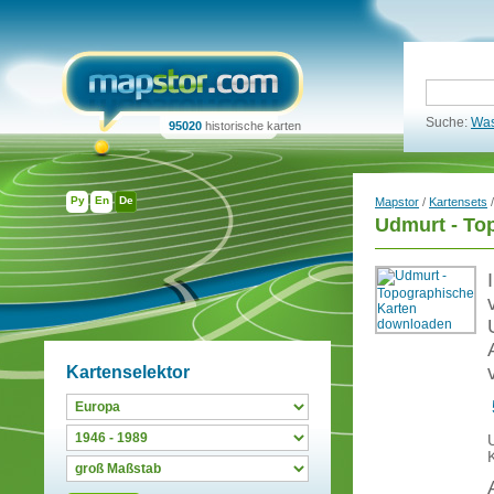
Suche:
Was
95020
historische karten
Ру
En
De
Mapstor
/
Kartensets
Udmurt - To
Kartenselektor