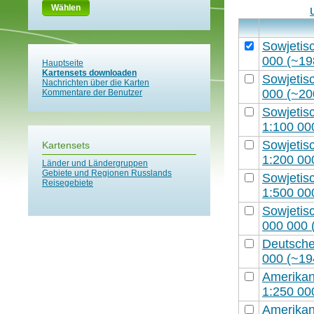
Wählen
Sowjetisc
000 (~19
Hauptseite
Kartensets downloaden
Sowjetisc
Nachrichten über die Karten
000 (~20
Kommentare der Benutzer
Sowjetisc
1:100 00
Sowjetisc
Kartensets
1:200 00
Länder und Ländergruppen
Gebiete und Regionen Russlands
Sowjetisc
Reisegebiete
1:500 00
Sowjetisc
000 000 
Deutschen
000 (~19
Amerikani
1:250 00
Amerikani