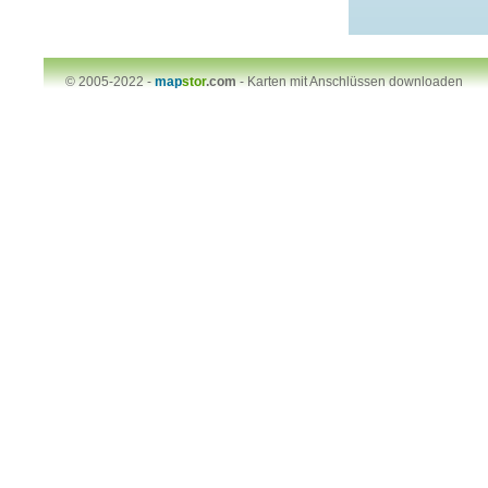
© 2005-2022 -
map
stor
.com
-
Karten mit Anschlüssen downloaden