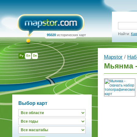
Найти:
Кав
95020
исторических карт
Ру
En
De
Mapstor
/
Наб
Мьянма -
Выбор карт