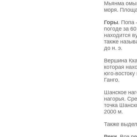
Мьянма омыв
моря. Площад
Горы
. Попа
погоде за 60
находится в
также назыв
до н. э.
Вершина Кха
которая нах
юго-востоку 
Ганго.
Шанское наг
нагорья. Ср
точка Шанск
2000 м.
Также выдел
Реки
. Все р