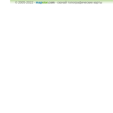
© 2005-2022 -
map
stor
.com
-
скачай топографические карты