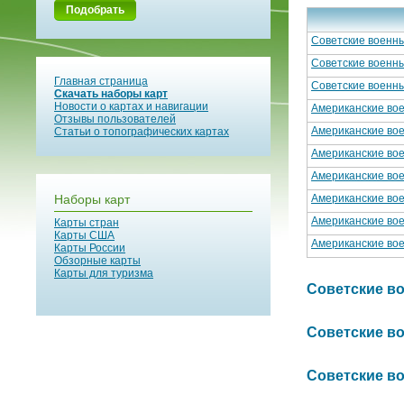
Подобрать
Советские военны
Советские военны
Главная страница
Советские военны
Скачать наборы карт
Новости о картах и навигации
Американские вое
Отзывы пользователей
Американские вое
Статьи о топографических картах
Американские вое
Американские вое
Наборы карт
Американские вое
Американские вое
Карты стран
Карты США
Американские вое
Карты России
Обзорные карты
Карты для туризма
Советские вое
Советские вое
Советские вое