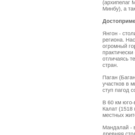
(архипелаг 
Минбу), а т
Достоприме
Янгон - cто
региона. На
огромный го
практически
отличаясь т
стран.
Паган (Бага
участков в м
ступ пагод с
В 60 км юго
Калат (1518
местных жит
Мандалай - 
древняя стол