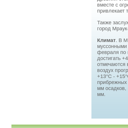
вместе с ог
привлекает 
Также заслу
город Мраук
Климат
. В 
муссонными 
февраля по 
достигать +
отмечаются 
воздух прогр
+13°C - +15
прибрежных р
мм осадков, 
мм.