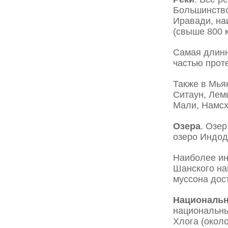
Большинство
Иравади, на
(свыше 800 к
Самая длинн
частью прот
Также в Мья
Ситаун, Лем
Мали, Намсх
Озера
. Озер
oзеро Индод
Наиболее ин
Шанского наг
муссона дост
Национальн
национальны
Хлога (окол