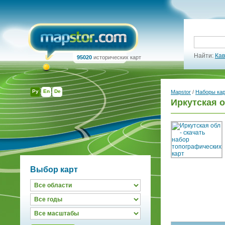
Найти:
Кав
95020
исторических карт
Ру
En
De
Mapstor
/
Наборы ка
Иркутская о
Выбор карт