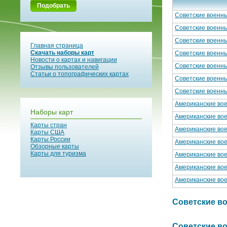
Подобрать
Советские военны
Советские военны
Советские военны
Главная страница
Скачать наборы карт
Советские военны
Новости о картах и навигации
Советские военны
Отзывы пользователей
Статьи о топографических картах
Советские военны
Советские военны
Американские вое
Наборы карт
Американские вое
Карты стран
Американские вое
Карты США
Карты России
Американские вое
Обзорные карты
Карты для туризма
Американские вое
Американские вое
Американские вое
Советские вое
Советские вое