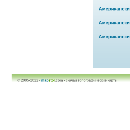
Американские 
Американские
Американские
© 2005-2022 -
map
stor
.com
-
скачай топографические карты