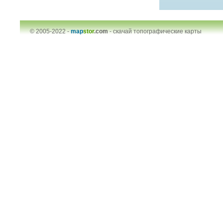
© 2005-2022 -
map
stor
.com
-
скачай топографические карты