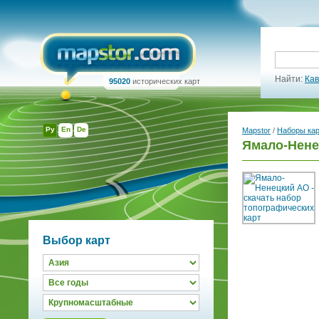
Найти:
Кав
95020
исторических карт
Ру
En
De
Mapstor
/
Наборы ка
Ямало-Нене
Выбор карт