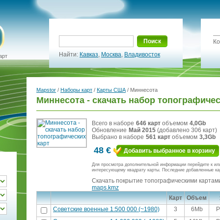
Поиск
Ко
Найти:
Кавказ
,
Москва
,
Владивосток
арт
Mapstor
/
Наборы карт
/
Карты США
/ Миннесота
Миннесота - скачать набор топографичес
Всего в наборе
646 карт
объемом
4,0Gb
Обновление
Май 2015
(добавлено 306 карт)
Выбрано в наборе
561 карт
объемом
3,3Gb
48 €
Добавить выбранное в корзину
Для просмотра дополнительной информации перейдите к ил
интересующему квадрату карты. Последние добавленные ка
Скачать покрытие топографическими картами
maps.kmz
Карт
Объем
Советские военные 1:500 000 (~1980)
3
6Mb
Р