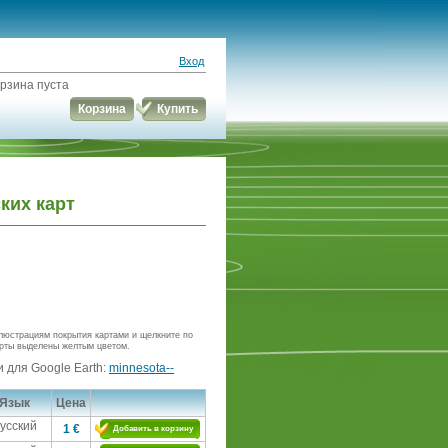
Вход
рзина пуста
Корзина
Купить
ких карт
люстрациям покрытия картами и щелкните по
рты выделены желтым цветом.
 для Google Earth:
minnesota--
Язык
Цена
усский
1 €
Добавить в корзину