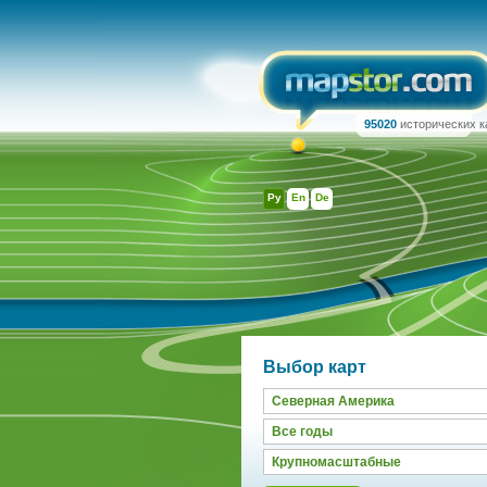
95020
исторических к
Ру
En
De
Выбор карт