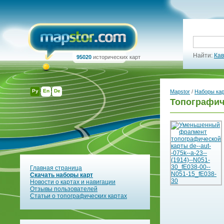
Найти:
Кав
95020
исторических карт
Ру
En
De
Mapstor
/
Наборы ка
Топографиче
Главная страница
Скачать наборы карт
Новости о картах и навигации
Отзывы пользователей
Статьи о топографических картах