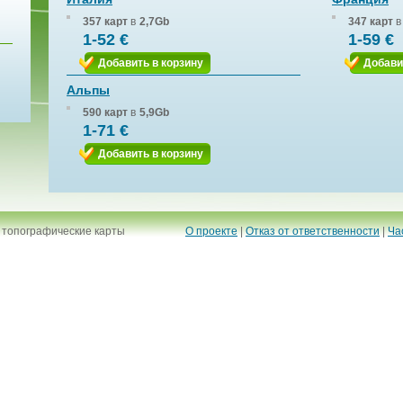
357 карт
в
2,7Gb
347 карт
в
1-52 €
1-59 €
Добавить в корзину
Добави
Альпы
590 карт
в
5,9Gb
1-71 €
Добавить в корзину
 топографические карты
О проекте
|
Отказ от ответственности
|
Ча