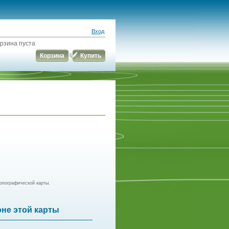
Вход
рзина пуста
Корзина
Купить
опографической карты.
оне этой карты