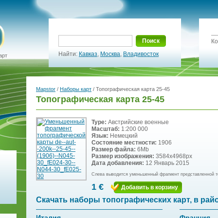
Поиск
Ко
Найти:
Кавказ
,
Москва
,
Владивосток
арт
Mapstor
/
Наборы карт
/ Топографическая карта 25-45
Топографическая карта 25-45
Type:
Австрийские военные
Масштаб:
1:200 000
Язык:
Немецкий
Состояние местности:
1906
Размер файла:
6Mb
Размер изображения:
3584x4968px
Дата добавления:
12 Январь 2015
Слева выводится уменьшенный фрагмент представленной т
1 €
Добавить в корзину
Скачать наборы топографических карт, в рай
Италия
Франция