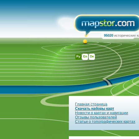
95020
исторических к
Ру
En
De
Главная страница
Скачать наборы карт
Новости о картах и навигации
Отзывы пользователей
Статьи о топографических картах