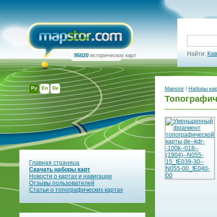
Найти:
Кав
95020
исторических карт
Ру
En
De
Mapstor
/
Наборы ка
Топографич
Главная страница
Скачать наборы карт
Новости о картах и навигации
Отзывы пользователей
Статьи о топографических картах