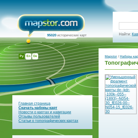
Найти:
Кав
95020
исторических карт
Ру
En
De
Mapstor
/
Наборы ка
Топографич
Главная страница
Скачать наборы карт
Новости о картах и навигации
Отзывы пользователей
Статьи о топографических картах