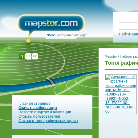
Найти:
Кав
95020
исторических карт
Ру
En
De
Mapstor
/
Наборы ка
Топографич
Главная страница
Скачать наборы карт
Новости о картах и навигации
Отзывы пользователей
Статьи о топографических картах